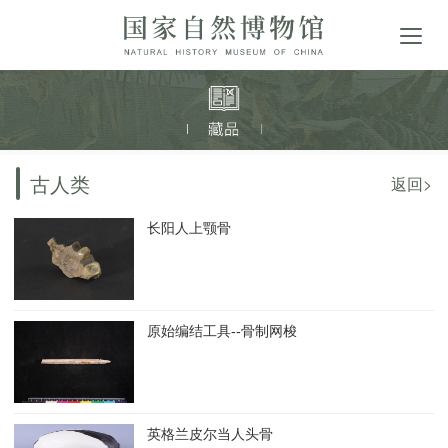
古人类
返回>
长阳人上颚骨
原始编结工具--骨制网梭
英格兰皮尔当人头骨