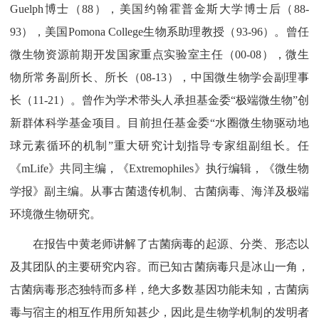
Guelph博士（88），美国约翰霍普金斯大学博士后（88-
93），美国Pomona College生物系助理教授（93-96）。曾任
微生物资源前期开发国家重点实验室主任（00-08），微生
物所常务副所长、所长（08-13），中国微生物学会副理事
长（11-21）。曾作为学术带头人承担基金委“极端微生物”创
新群体科学基金项目。目前担任基金委“水圈微生物驱动地
球元素循环的机制”重大研究计划指导专家组副组长。任
《mLife》共同主编，《Extremophiles》执行编辑，《微生物
学报》副主编。从事古菌遗传机制、古菌病毒、海洋及极端
环境微生物研究。
在报告中黄老师讲解了古菌病毒的起源、分类、形态以
及其团队的主要研究内容。而已知古菌病毒只是冰山一角，
古菌病毒形态独特而多样，绝大多数基因功能未知，古菌病
毒与宿主的相互作用所知甚少，因此是生物学机制的发明者