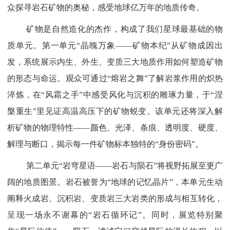
众探寻岩石矿物的奥秘，感受地球亿万年的地质传奇。
矿物是自然造化的杰作，构成了我们星球最基础的物
质单元。第一单元“晶魄万象——矿物本纪”从矿物成因出
发，系统展示内生、外生、变质三大地质作用如何塑造矿物
的形态与命运。观众
可
通过“熔岩之舞”了解岩浆作用的炽热
淬炼，在“风霜之手”中感受风化与沉积的雕琢力量，于“涅
槃重生”里见证高温高压下的矿物蜕变。该单元还将深入解
析矿物的物理特性——颜色、光泽、条痕、透明度、硬度、
解理与断口，揭示每一件矿物标本独特的“身份密码”。
第二单元“岩穹星语——岩石与陨石”将视野拓展至更广
阔的地质图景。岩石被誉为“地球的记忆晶片”，本单元生动
阐释火成岩、沉积岩、变质岩三大岩类的形成与相互转化，
呈现一场永不谢幕的“岩石循环记”。同时，展览特别聚