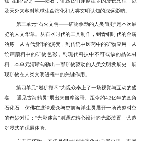
焦“星际信使”——陨石，讲述它们穿越星际的漫长旅程，以
及天外来客对地球生命演化和人类文明认知的深远影响。
第三单元“石火文明——矿物驱动的人类简史”是本次展
览的人文华章。从石器时代的工具制作，到青铜时代的金属
冶炼；从古代货币的演变，到传统中医药中的矿物应用；从
绘画颜料中的矿物色彩，到现代科技中不可或缺的晶体材
料
，本单元清晰勾勒出一部矿物驱动的人类文明发展史，展
现矿物在人类文明进程中的关键作用。
第四单元“岩矿撷萃”为观众奉上了一场视觉与互动的盛
宴。“遇见古海精灵”展出来自摩洛哥、距今约4.2亿年的直角
石化石，仿佛在邀请观众与史前海洋生灵
展开一场跨越时空
的奇妙
对话；“光影迷宫”则通过精心设计的光影装置，营造
沉浸式的观展体验。